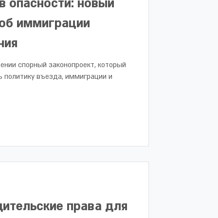
в опасности: новый
 об иммиграции
ния
тении спорный законопроект, который
 политику въезда, иммиграции и
дительские права для