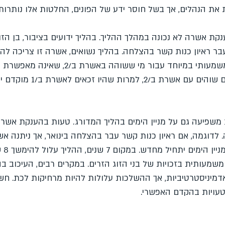
את הנהלים, אך בשל חוסר ידע של הפונים, החלטות אלו נותרות
ת אשרה לא נכונה במהלך ההליך. בהליך ידועים בציבור, בן הזוג
שרת ב/1 לאחר מעבר ראיון כנות קשר בהצלחה. בהליך נשואים, אשרה זו צריכה ל
עם הגשת הבקשה. שדרוג זה משמעותי במיוחד עבור מי ששוהה באשרת ב
ות שהיו זכאים לאשרת ב/1 מוקדם יותר.
מלבד הזכות לעבוד, אשרת ב/1 משפיעה גם על מניין הימים בהליך המדורג. טעות בהענקת 
מחדש. במקום 7 שנים, ההליך עלול להימשך 8 שנים.
משמעותית בזכויות של בני הזוג הזרים. במקרים רבים, העיכוב ב
מיניסטרטיביות, אך ההשלכות עלולות להיות מרחיקות לכת. חשו
 טעויות בהקדם האפשרי.