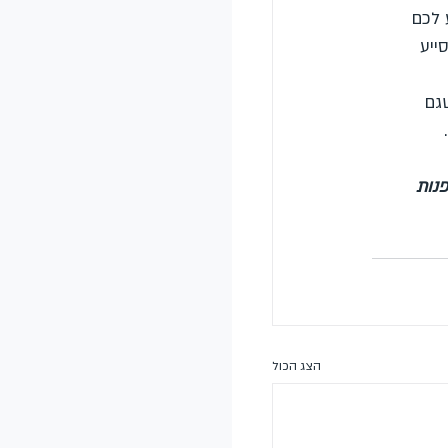
 לכם 
ייע 
גם 
נות 
הצג הכול