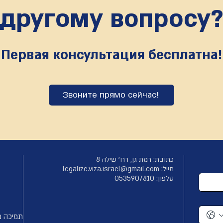
другому вопросу
Первая консультация бесплатна!
Звоните прямо сейчас!
כתובת: רמת גן, רח' שילה 8
:מייל
legalize.viza.israel@gmail.com
טלפון: 0535907810
תמיכה מ