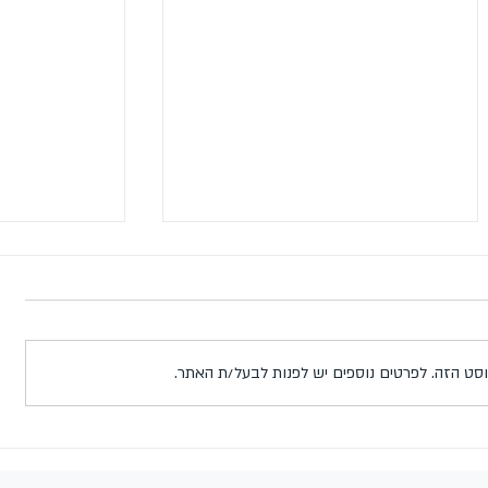
וסט הזה. לפרטים נוספים יש לפנות לבעל/ת האתר.
נישואין בזום: מה זה, למי זה מתאים,
מזל טוב לאיגו
ואיך זה יכול לעזור בהסדרת מעמד
אישור כניסה ל