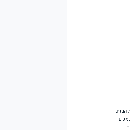
להבנת 
כים, 
ה 