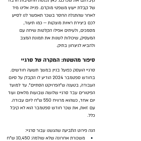
קיבלתם את שכרכם. כאן נכנסת החשיבות הרבה 
של קבלת ייעוץ משפטי מוקדם. פנייה אלינו מיד 
לאחר שהתגלה החסר בשכר תאפשר לנו לסייע 
לכם ביצירת ראיות מוצקות — כמו תיעוד, 
מסמכים, ולעיתים אפילו הקלטות שיחה עם 
המעסיק, שיכולות לשנות את תמונת המצב 
ולהביא לניצחון בתיק.
סיפור מהשטח: המקרה של סרגיי
סרגיי הועסק כפועל בניין במשך תשעה חודשים. 
בחודש ספטמבר 2024 הודיע לו הקבלן על סיום 
העבודה, בטענה ש"הפרויקט הסתיים". עד למועד 
הפיטורים עבד סרגיי שלושה שבועות מלאים ועוד 
יום אחד, כשהוא מרוויח 550 ש"ח ליום עבודה. 
עם זאת, את שכר חודש ספטמבר הוא לא קיבל 
כלל.
הנה פירוט התביעה שהגשנו עבור סרגיי:
משכורת אחרונה שלא שולמה: 10,450 ש"ח