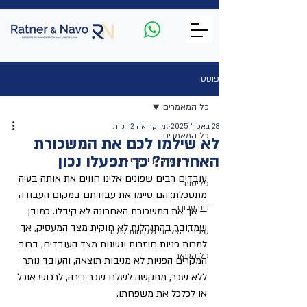
פוסט
כל המאמרים
28 באפר׳ 2025
זמן קריאה 2 דקות
כל המאמרים
לא שילמו לכם את המשכורת
האחרונה? כך תפעלו נכון
הסדרת מעמד בן הזוג הזר
עובדים רבים שפונים אלינו חווים את אותה בעיה 
פליטות
מתסכלת: הם סיימו את עבודתם במקום העבודה 
דיני עבודה
— אך את המשכורת האחרונה לא קיבלו. כמובן 
שמדובר בהתנהלות לא חוקית מצד המעסיק, אך 
סיפורי הצלחה ולקוחות שלנו
למרות פניות חוזרות ונשנות מצד העובדים, ברוב 
כל השאר
המקרים הפניות לא מניבות תוצאה, והעובד נותר 
ללא שכר, מתקשה לשלם שכר דירה, לרכוש אוכל 
או לכלכל את משפחתו.