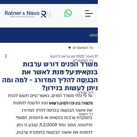
פוסט
כל המאמרים
27 באפר׳ 2025
זמן קריאה 2 דקות
כל המאמרים
משרד הפנים דורש ערבות
בנקאית על מנת לאשר את
הסדרת מעמד בן הזוג הזר
הכניסה להליך המדורג - למה ומה
פליטות
ניתן לעשות בנידון?
דיני עבודה
על פי נהלי משרד הפנים, כאשר קיים חשש לכנות 
הקשר בין בני הזוג, רשאי נציג הלשכה להתנות 
סיפורי הצלחה ולקוחות שלנו
את אישור הבקשה בכניסה להליך המדורג 
כל השאר
בהפקדת ערבות בנקאית או מזומנית. הסעיף 
הרלוונטי, מתוך נוהל 5.2.0009, קובע כי ניתן 
להתנות את אישור הבקשה בהפקדת ערבות, 