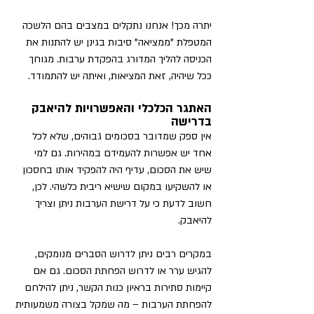
יתרה מכך! אנחנו נתקלים במצבים בהם הלשכה 
המטפלת "ממציאה" סיבות בגינן יש להתנות את 
הכניסה להליך המדורג בהפקדת ערבות. מגוחך 
ככל שיהיה, זאת המציאות, ואיתה יש להתמודד.
האתגר הכלכלי והאפשרויות להיאבק 
בדרישה
אין ספק שמדובר בסכומים גבוהים, שלא לכל 
אחד יש אפשרות להעמידם במהירות. גם למי 
שיש את הסכום, עדיף היה להפקיד אותו בחסכון 
או להשקיעו במקום שישיא ריבית כלשהי. לכן, 
חשוב לדעת כי על דרישת הערבות ניתן וצריך 
להיאבק.
במקרים רבים ניתן לדרוש הסברים מנומקים, 
להגיש ערר או לדרוש הפחתת הסכום. גם אם 
קיימות סתירות בראיון כנות הקשר, ניתן להילחם 
להפחתת הערבות – מה שמקל בצורה משמעותית 