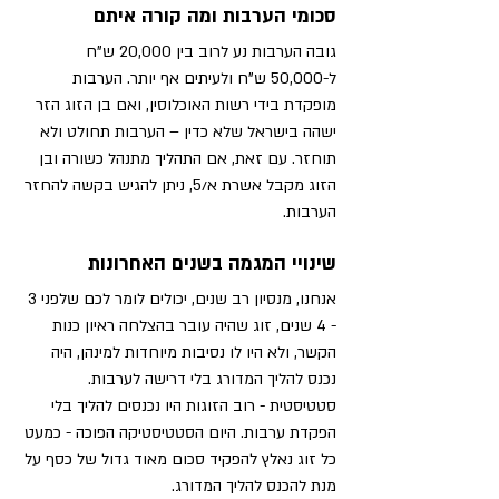
סכומי הערבות ומה קורה איתם
גובה הערבות נע לרוב בין 20,000 ש"ח 
ל-50,000 ש"ח ולעיתים אף יותר. הערבות 
מופקדת בידי רשות האוכלוסין, ואם בן הזוג הזר 
ישהה בישראל שלא כדין – הערבות תחולט ולא 
תוחזר. עם זאת, אם התהליך מתנהל כשורה ובן 
הזוג מקבל אשרת א/5, ניתן להגיש בקשה להחזר 
הערבות.
שינויי המגמה בשנים האחרונות
אנחנו, מנסיון רב שנים, יכולים לומר לכם שלפני 3 
- 4 שנים, זוג שהיה עובר בהצלחה ראיון כנות 
הקשר, ולא היו לו נסיבות מיוחדות למינהן, היה 
נכנס להליך המדורג בלי דרישה לערבות. 
סטטיסטית - רוב הזוגות היו נכנסים להליך בלי 
הפקדת ערבות. היום הסטטיסטיקה הפוכה - כמעט 
כל זוג נאלץ להפקיד סכום מאוד גדול של כסף על 
מנת להכנס להליך המדורג.