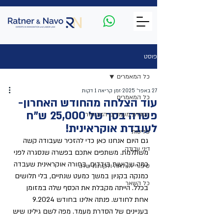
פוסט
כל המאמרים
27 באפר׳ 2025
זמן קריאה 1 דקות
כל המאמרים
עוד הצלחה מהחודש האחרון-
פשרה בסך של 25,000 ש"ח
הסדרת מעמד בן הזוג הזר
לעובדת אוקראינית!
פליטות
גם היום אנחנו כאן כדי להזכיר שעבודה קשה 
דיני עבודה
משתלמת. משתפים אתכם בפשרה שנסגרה לפני 
כמה שבועות בודדים. בחורה אוקראינית שעבדה 
סיפורי הצלחה ולקוחות שלנו
כמנקה בקניון במשך כמעט שנתיים, בלי תלושים 
כל השאר
בכלל. הייתה מקבלת את הכסף שלה במזומן 
אחת לחודש. פנתה אלינו בחודש 9.2024 
בעניינים של הסדרת מעמד. מפה לשם גילינו שיש 