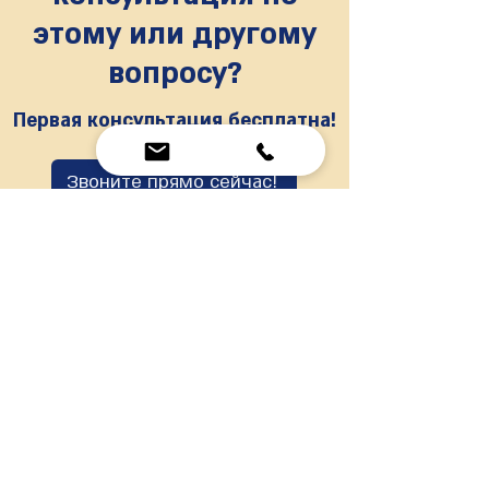
этому или другому
вопросу?
Первая консультация бесплатна!
Звоните прямо сейчас!
תמיכה מלאה, משפטית או בירוקרטית, בתהליך
שינוי מעמד בישראל במשרד הפנים.
ייצוג משפטי ומיצוי זכויות העובדים מול
המעסיקים.
כתובת: רמת גן, רח' שילה 8
:מייל
legalize.viza.israel@gmail.com