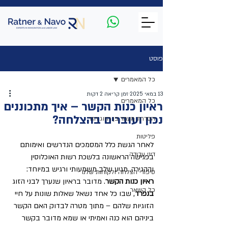
פוסט
כל המאמרים
13 במאי 2025
זמן קריאה 2 דקות
כל המאמרים
ראיון כנות הקשר – איך מתכוננים
נכון ועוברים בהצלחה?
הסדרת מעמד בן הזוג הזר
פליטות
לאחר הגשת כלל המסמכים הנדרשים ואימותם 
דיני עבודה
בפגישה הראשונה בלשכת רשות האוכלוסין 
וההגירה, מגיע שלב משמעותי ורגיש במיוחד: 
סיפורי הצלחה ולקוחות שלנו
ראיון כנות הקשר
. מדובר בראיון שנערך לבני הזוג 
כל השאר
בנפרד
, שבו כל אחד נשאל שאלות שונות על חיי 
הזוגיות שלהם – מתוך מטרה לבדוק האם הקשר 
ביניהם הוא כנה ואמיתי או שמא מדובר בקשר 