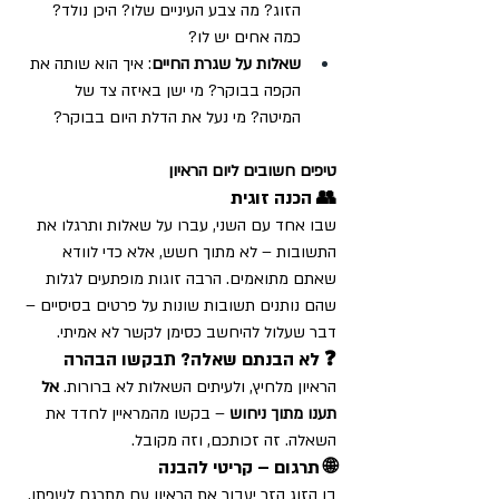
הזוג? מה צבע העיניים שלו? היכן נולד? 
כמה אחים יש לו?
שאלות על שגרת החיים
: איך הוא שותה את 
הקפה בבוקר? מי ישן באיזה צד של 
המיטה? מי נעל את הדלת היום בבוקר?
טיפים חשובים ליום הראיון
👥 הכנה זוגית
שבו אחד עם השני, עברו על שאלות ותרגלו את 
התשובות – לא מתוך חשש, אלא כדי לוודא 
שאתם מתואמים. הרבה זוגות מופתעים לגלות 
שהם נותנים תשובות שונות על פרטים בסיסיים – 
דבר שעלול להיחשב כסימן לקשר לא אמיתי.
❓ לא הבנתם שאלה? תבקשו הבהרה
הראיון מלחיץ, ולעיתים השאלות לא ברורות. 
אל 
תענו מתוך ניחוש
 – בקשו מהמראיין לחדד את 
השאלה. זה זכותכם, וזה מקובל.
🌐 תרגום – קריטי להבנה
בן הזוג הזר יעבור את הראיון עם מתרגם לשפתו. 