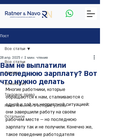
Пост
Все статьи
28 апр. 2025 г.
2 мин. чтения
Все статьи
Вам не выплатили
последнюю зарплату? Вот
Ступро
что нужно делать
Беженство
Многие работники, которые 
Трудовое право
обращаются к нам, сталкиваются с 
одной и той же неприятной ситуацией: 
Наши клиенты и истории успеха
они завершили работу на своём 
Остальное
рабочем месте — но последнюю 
зарплату так и не получили. Конечно же, 
такое поведение работодателя 