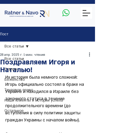
Пост
Все статьи
28 апр. 2025 г.
1 мин. чтения
Все статьи
Поздравляем Игоря и
Наталью!
Ступро
Их история была немного сложной: 
Беженство
Игорь официально состоял в браке на 
Трудовое право
Украине и находился в Израиле без 
законного статуса в течение 
Наши клиенты и истории успеха
продолжительного времени (до 
Остальное
вступления в силу политики защиты 
граждан Украины с началом войны).