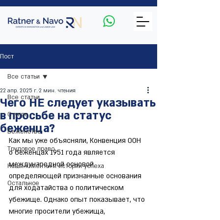
Пост
Все статьи
22 апр. 2025 г.
2 мин. чтения
Все статьи
Чего НЕ следует указывать
в просьбе на статус
Ступро
беженца?
Беженство
Как мы уже объясняли, Конвенция ООН 
Трудовое право
о беженцах 1951 года является 
международной основой, 
Наши клиенты и истории успеха
определяющей признанные основания 
Остальное
для ходатайства о политическом 
убежище. Однако опыт показывает, что 
многие просители убежища, 