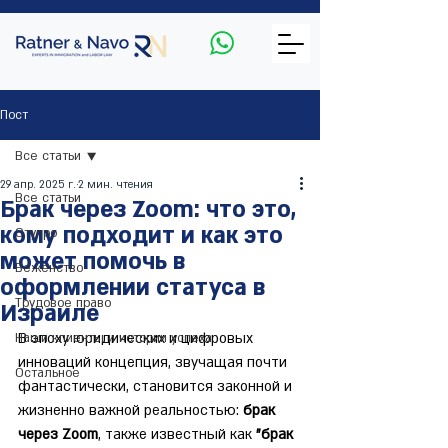
Пост
Все статьи
29 апр. 2025 г.
2 мин. чтения
Все статьи
Брак через Zoom: что это,
кому подходит и как это
Ступро
может помочь в
Беженство
оформлении статуса в
Трудовое право
Израиле
В эпоху юридических и цифровых 
Наши клиенты и истории успеха
инноваций концепция, звучащая почти 
Остальное
фантастически, становится законной и 
жизненно важной реальностью: 
брак 
через Zoom
, также известный как 
"брак 