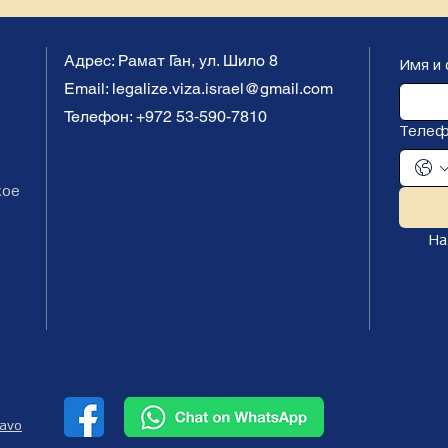
Адрес: Рамат Ган, ул. Шило 8
Имя и
Email:
legalize.viza.israel@gmail.com
Телефон: ‪+972 53‑590‑7810‬
Телеф
кое
На
Navo