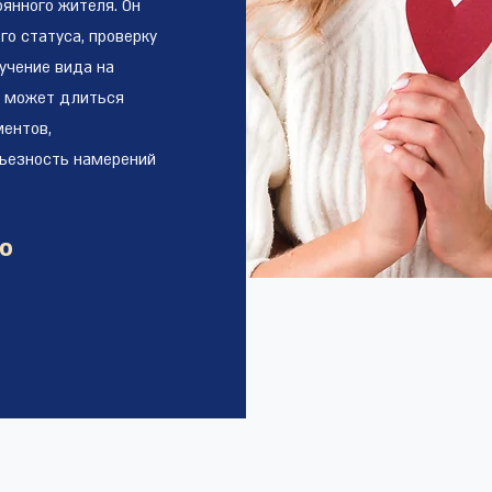
оянного жителя. Он
о статуса, проверку
учение вида на
с может длиться
ментов,
ьезность намерений
ю