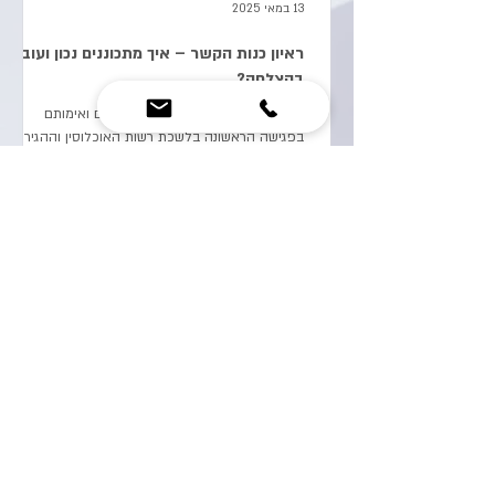
13 במאי 2025
ראיון כנות הקשר – איך מתכוננים נכון ועוברים
בהצלחה?
לאחר הגשת כלל המסמכים הנדרשים ואימותם
בפגישה הראשונה בלשכת רשות האוכלוסין וההגירה,
מגיע שלב משמעותי ורגיש במיוחד: ראיון כנות הקשר .
מדובר...