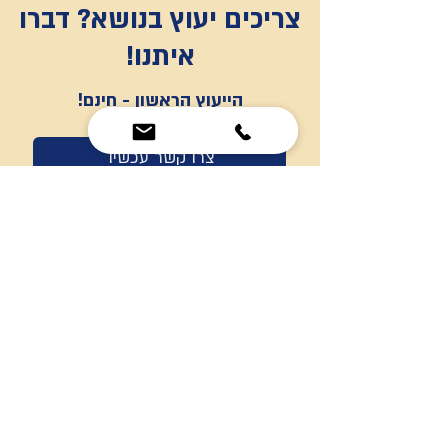
צריכים יעוץ בנושא? דברו
איתנו!
הייעוץ הראשון - חינם!
צרו קשר עכשיו
תמיכה מלאה, משפטית או בירוקרטית, בתהליך
שינוי מעמד בישראל במשרד הפנים.
ייצוג משפטי ומיצוי זכויות העובדים מול
המעסיקים.
כתובת: רמת גן, רח' שילה 8
:מייל
legalize.viza.israel@gmail.com
טלפון:
0535907810