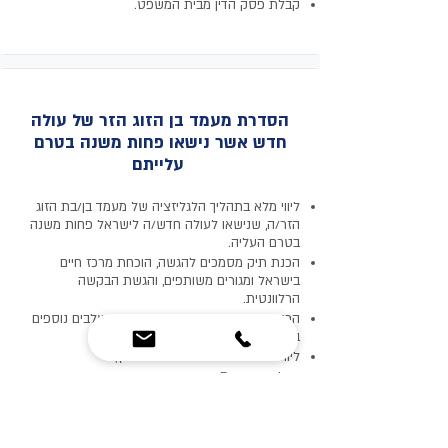
קבלת פסק הדין מבית המשפט.
הסדרת מעמד בן הזוג הזר של עולה
חדש אשר נישאו פחות משנה בטרם
עלייתם
ליווי מלא בתהליך הלגליזציה של מעמד בן/בת הזוג
הזר/ה, שנישאו לעולה חדש/ה לישראל פחות משנה
בטרם העליה.
הכנת תיק מסמכים להגשה, הוכחת מרכז חיים
בישראל ומגורים משותפים, והגשת הבקשה
הרלוונטית.
הכנה לראיון לאימות אמיתות הקשר ושלבים נוספים
בתהליך.
ליווי מול משרד הפנים ברחבי הארץ,
קבלת ויזת א/5 במועד.